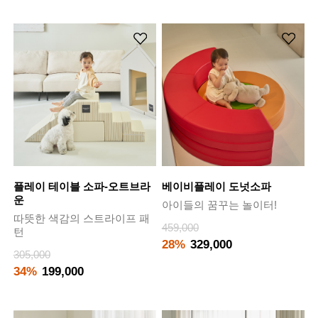
플레이 테이블 소파-오트브라
베이비플레이 도넛소파
운
아이들의 꿈꾸는 놀이터!
따뜻한 색감의 스트라이프 패
459,000
턴
28%
329,000
305,000
34%
199,000