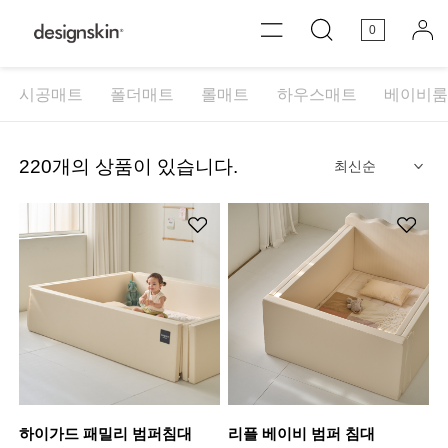
0
시공매트
폴더매트
롤매트
하우스매트
베이비
220
개의 상품이 있습니다.
안내
하이가드 패밀리 범퍼침대
리플 베이비 범퍼 침대