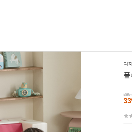
디
플
285
3