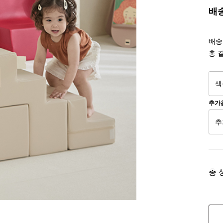
배
배송조
총 
추가
총 