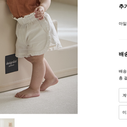
추
마일
배
배송조
총 