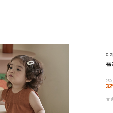
디
플
250
3