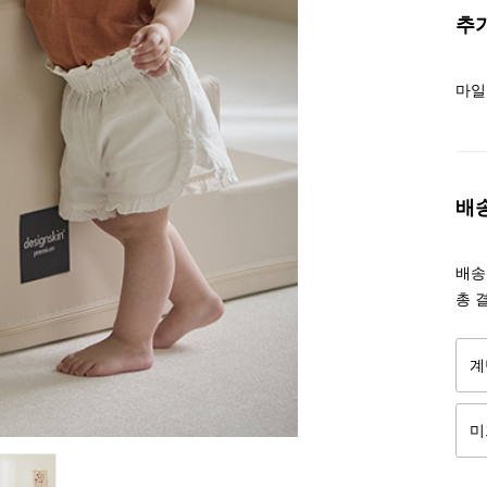
추
마일
배
배송조
총 