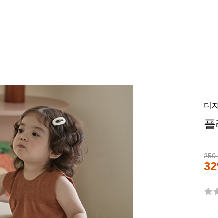
디
플
250
3