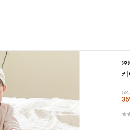
(주
케
169
3