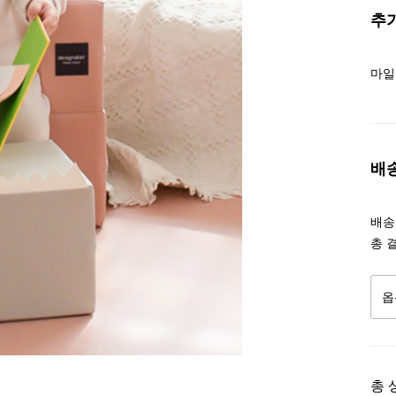
추
마일
배
배송조
총 
총 