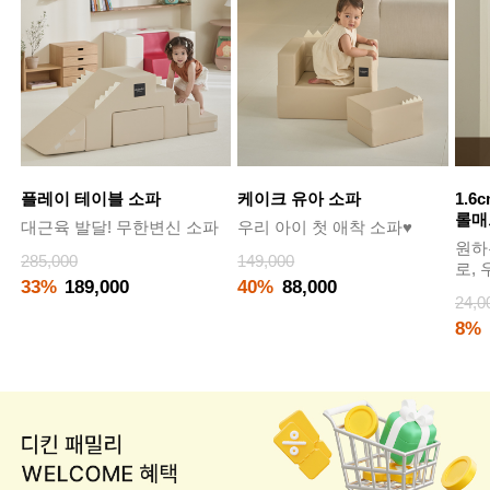
플레이 테이블 소파
케이크 유아 소파
1.6
롤매
대근육 발달! 무한변신 소파
우리 아이 첫 애착 소파♥
원하
285,000
149,000
로,
33%
189,000
40%
88,000
24,0
8%