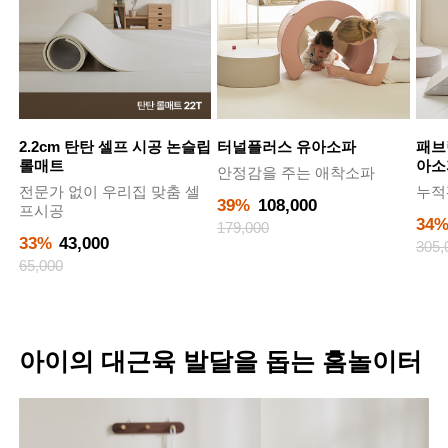
2.2cm 탄탄 셀프 시공 논슬립
터널플러스 유아소파
패브
롤매트
아소
안정감을 주는 애착소파
전문가 없이 우리집 맞춤 셀
누적
39%
108,000
프시공
34
179,000
33%
43,000
305,
65,000
아이의 대근육 발달을 돕는 홈놀이터