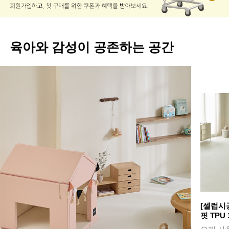
육아와 감성이 공존하는 공간
[셀럽시
핏 TPU