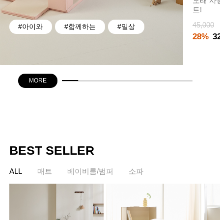
오래 사
트!
45,000
#아이와
#함께하는
#일상
28%
3
MORE
BEST SELLER
ALL
매트
베이비룸/범퍼
소파