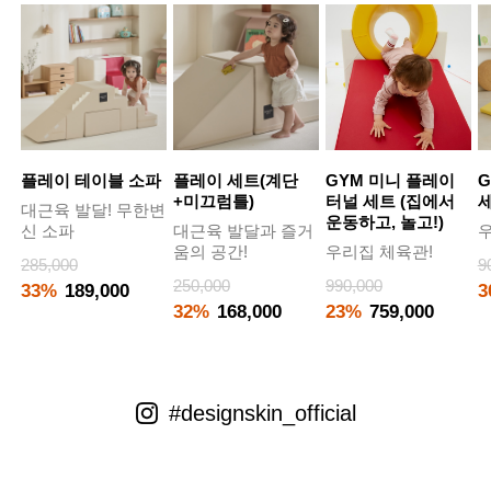
플레이 테이블 소파
플레이 세트(계단
GYM 미니 플레이
G
+미끄럼틀)
터널 세트 (집에서
대근육 발달! 무한변
운동하고, 놀고!)
신 소파
대근육 발달과 즐거
우
움의 공간!
우리집 체육관!
285,000
9
250,000
990,000
33%
189,000
3
32%
168,000
23%
759,000
#designskin_official