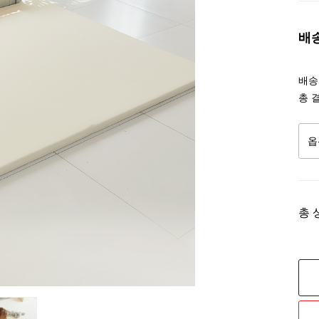
배
배송조
총 
총 