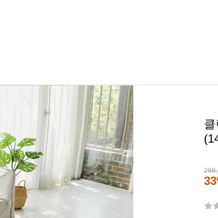
클
(1
299
3