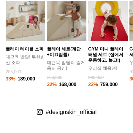
플레이 테이블 소파
플레이 세트(계단
GYM 미니 플레이
G
+미끄럼틀)
터널 세트 (집에서
대근육 발달! 무한변
운동하고, 놀고!)
신 소파
대근육 발달과 즐거
우
움의 공간!
우리집 체육관!
285,000
9
250,000
990,000
33%
189,000
3
32%
168,000
23%
759,000
#designskin_official