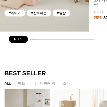
오래 사
트!
45,000
#아이와
#함께하는
#일상
28%
3
MORE
BEST SELLER
ALL
매트
베이비룸/범퍼
소파