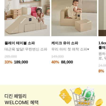
플레이 테이블 소파
케이크 유아 소파
1.6
롤매
대근육 발달! 무한변신 소파
우리 아이 첫 애착 소파♥
원하
285,000
149,000
로,
33%
189,000
40%
88,000
24,0
8%