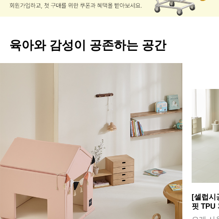
육아와 감성이 공존하는 공간
[셀럽시
핏 TPU