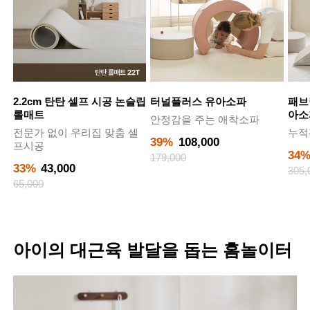
2.2cm 탄탄 셀프 시공 논슬립
터널플러스 유아소파
패브
롤매트
아소
안정감을 주는 애착소파
전문가 없이 우리집 맞춤 셀
누적
39%
108,000
프시공
34
179,000
33%
43,000
305,
65,000
아이의 대근육 발달을 돕는 홈놀이터