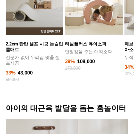
2.2cm 탄탄 셀프 시공 논슬립
터널플러스 유아소파
패브
롤매트
아소
안정감을 주는 애착소파
전문가 없이 우리집 맞춤 셀
누적
39%
108,000
프시공
34
179,000
33%
43,000
305,
65,000
아이의 대근육 발달을 돕는 홈놀이터