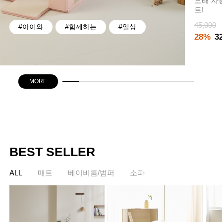
오래 사
트!
45,000
#아이와
#함께하는
#일상
28%
3
MORE
BEST SELLER
ALL
매트
베이비룸/범퍼
소파