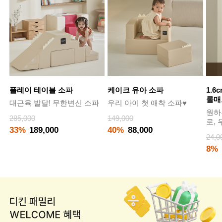
플레이 테이블 소파
케이크 유아 소파
1.6
롤매
대근육 발달! 무한변신 소파
우리 아이 첫 애착 소파♥
원하
285,000
149,000
로,
33%
189,000
40%
88,000
24,0
8%