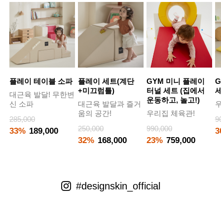
플레이 테이블 소파
플레이 세트(계단
GYM 미니 플레이
G
+미끄럼틀)
터널 세트 (집에서
대근육 발달! 무한변
운동하고, 놀고!)
신 소파
대근육 발달과 즐거
우
움의 공간!
우리집 체육관!
285,000
9
250,000
990,000
33%
189,000
3
32%
168,000
23%
759,000
#designskin_official