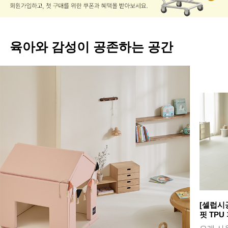
육아와 감성이 공존하는 공간
[셀럽시
핏 TPU