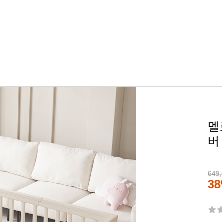
멜
버
649
3