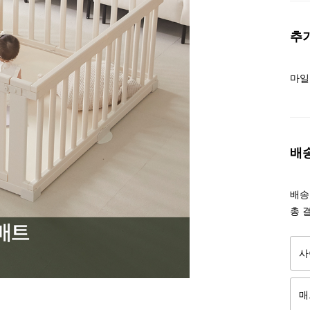
추
마일
배
배송조
총 