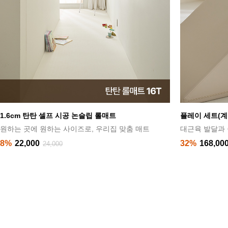
플레이 세트(계단+미끄럼틀)
패브릭레더 플
대근육 발달과 즐거움의 공간!
누적판매 10만
32%
168,000
34%
199,00
250,000