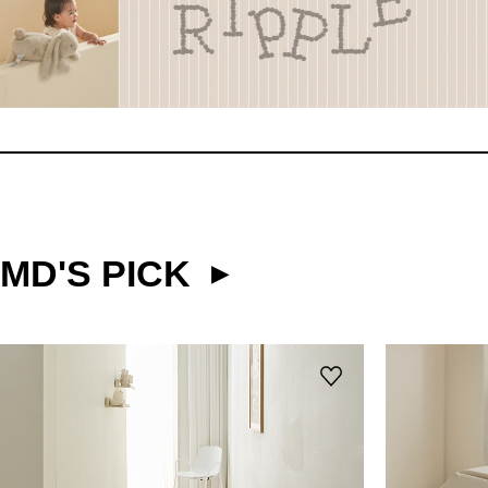
MD'S PICK
▶