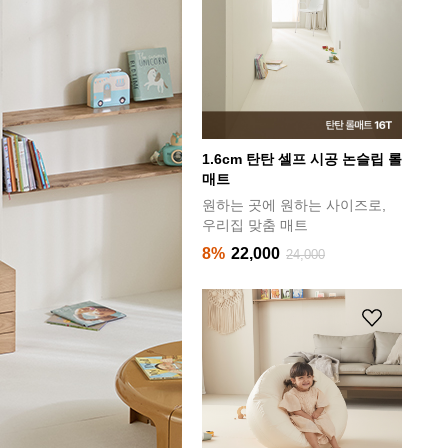
.6cm 탄탄 셀프 시공 논슬립 롤
클린핏 풀커버 와이드 양면 폴더
트
매트 (280x320x4cm)
하는 곳에 원하는 사이즈로,
거실을 틈없이 깔끔하게 풀커버
리집 맞춤 매트
하다!
%
22,000
32%
529,000
24,000
778,000