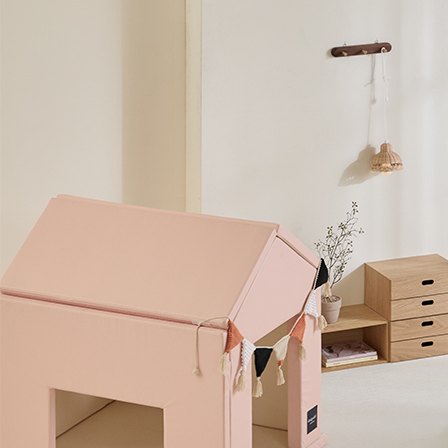
[셀럽시공] 디자인스킨 애니핏
플레이 하우스 매트
1
TPU 퍼즐 시공 매트
매
아이의 꿈이 자라나는 공간
오래 사용하는 층간소음 매트!
원
35%
350,000
540,000
우
28%
32,000
45,000
8