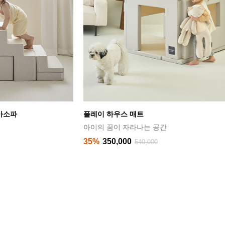
클린핏 풀커버 와이드 양면 폴더매트 (280x320
거실을 틈없이 깔끔하게 풀커버하다!
32%
529,000
778,000