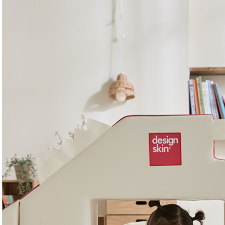
플레이 테이블 소파
GYM 미니 플레이 터널 세트 (집
터
에서 운동하고, 놀고!)
대근육 발달! 무한변신 소파
안
우리집 체육관!
33%
189,000
3
285,000
23%
759,000
990,000