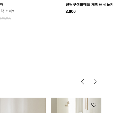
 체험용 샘플키트
키즈 하트 빈백소파
유아부터 키즈까지♡
33%
99,000
149,000