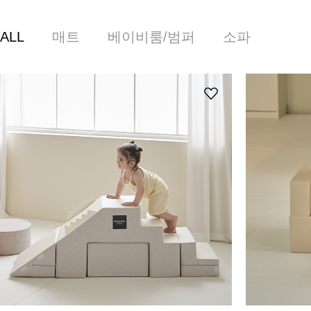
ALL
매트
베이비룸/범퍼
소파