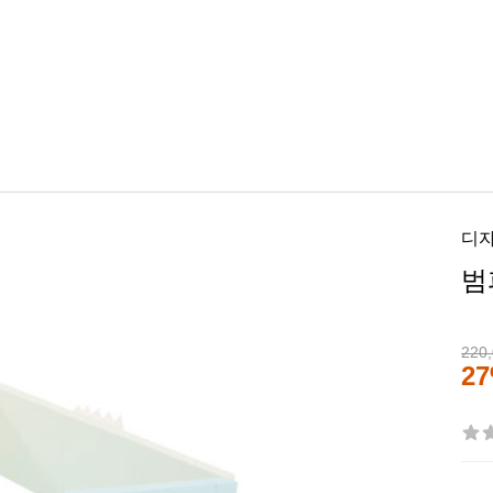
디
범
220
2