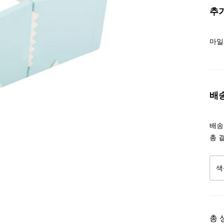
추
마일
배
배송조
총 
총 