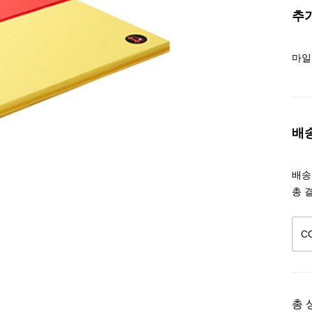
추
마일
배
배송조
총 
총 