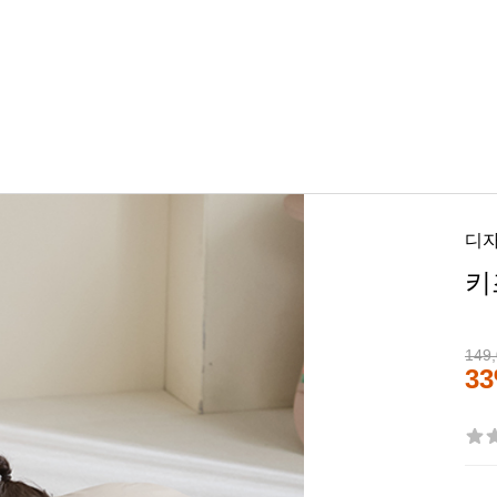
디
키
149
3