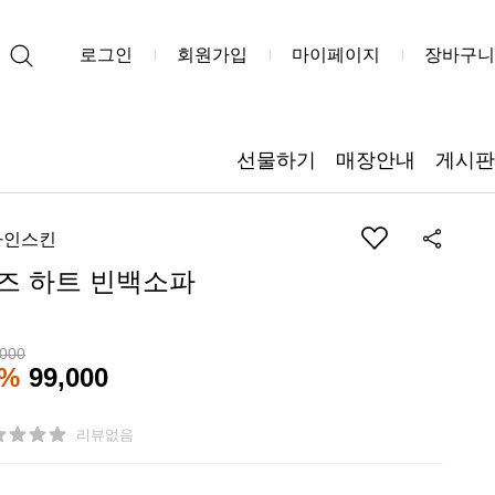
로그인
회원가입
마이페이지
장바구니
선물하기
매장안내
게시판
자인스킨
즈 하트 빈백소파
,000
3%
99,000
리뷰없음