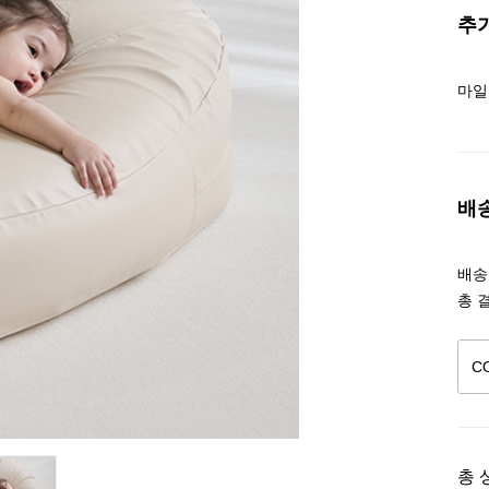
추
마일
배
배송조
총 
총 