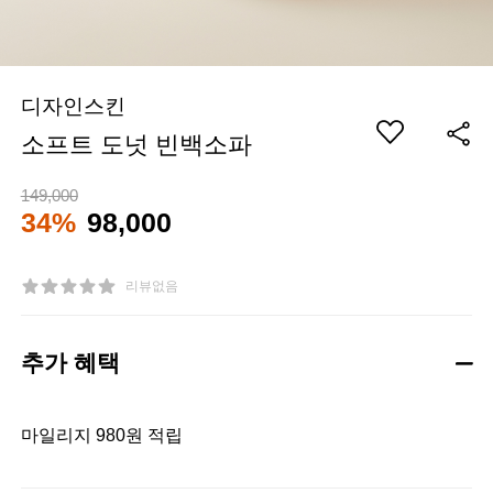
디자인스킨
소프트 도넛 빈백소파
149,000
34%
98,000
리뷰없음
추가 혜택
마일리지 980원 적립