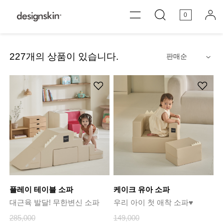
0
227
개의 상품이 있습니다.
안내
플레이 테이블 소파
케이크 유아 소파
대근육 발달! 무한변신 소파
우리 아이 첫 애착 소파♥
285,000
149,000