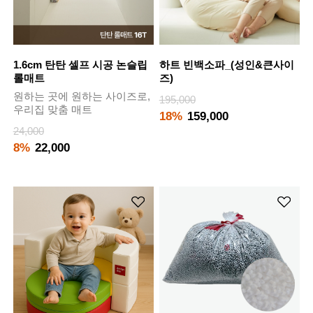
1.6cm 탄탄 셀프 시공 논슬립
하트 빈백소파_(성인&큰사이
롤매트
즈)
원하는 곳에 원하는 사이즈로,
195,000
우리집 맞춤 매트
18%
159,000
24,000
8%
22,000