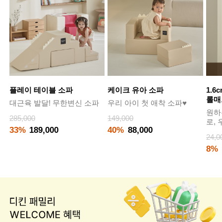
플레이 테이블 소파
케이크 유아 소파
1.6
롤매
대근육 발달! 무한변신 소파
우리 아이 첫 애착 소파♥
원하
285,000
149,000
로,
33%
189,000
40%
88,000
24,0
8%