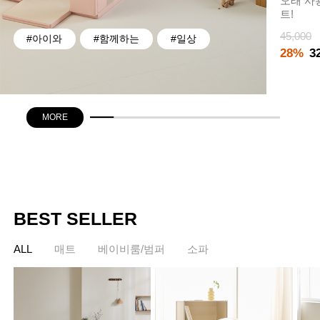
오래 사
트!
45,000
#아이와
#함께하는
#일상
28%
3
MORE
BEST SELLER
ALL
매트
베이비룸/범퍼
소파