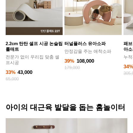
2.2cm 탄탄 셀프 시공 논슬립
터널플러스 유아소파
패브
롤매트
아소
안정감을 주는 애착소파
전문가 없이 우리집 맞춤 셀
누적
39%
108,000
프시공
34
179,000
33%
43,000
305,
65,000
아이의 대근육 발달을 돕는 홈놀이터