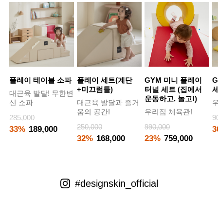
플레이 테이블 소파
플레이 세트(계단
GYM 미니 플레이
G
+미끄럼틀)
터널 세트 (집에서
대근육 발달! 무한변
운동하고, 놀고!)
신 소파
대근육 발달과 즐거
우
움의 공간!
우리집 체육관!
285,000
9
250,000
990,000
33%
189,000
3
32%
168,000
23%
759,000
#designskin_official