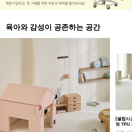
육아와 감성이 공존하는 공간
[셀럽시
핏 TPU