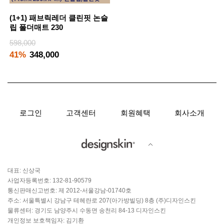
(1+1) 패브릭레더 클린핏 논슬
립 폴더매트 230
598,000
41%
348,000
로그인
고객센터
회원혜택
회사소개
대표: 신상국
사업자등록번호: 132-81-90579
통신판매신고번호: 제 2012-서울강남-01740호
주소: 서울특별시 강남구 테헤란로 207(아가방빌딩) 8층 (주)디자인스킨
물류센터: 경기도 남양주시 수동면 송천리 84-13 디자인스킨
개인정보 보호책임자: 김기환