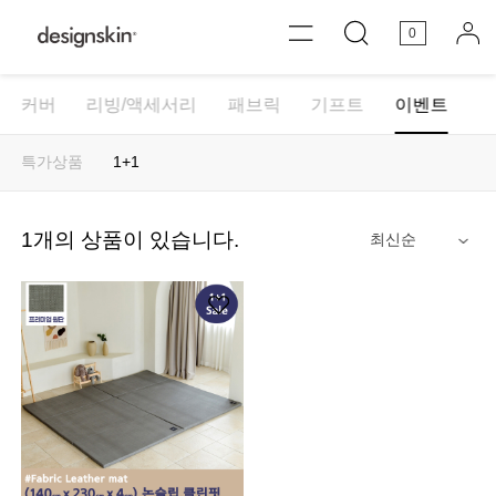
0
커버
리빙/액세서리
패브릭
기프트
이벤트
특가상품
1+1
1
개의 상품이 있습니다.
안내