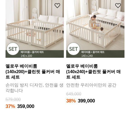
멜로우 베이비룸
멜로우 베이비룸
(140x200)+클린핏 풀커버 매
(140x240)+클린핏 풀커버 매
트 세트
트 세트
손끼임 방지 디자인, 안전을 생
안전한 우리아이만의 공간
각합니다
649,000
579,000
38%
399,000
37%
359,000