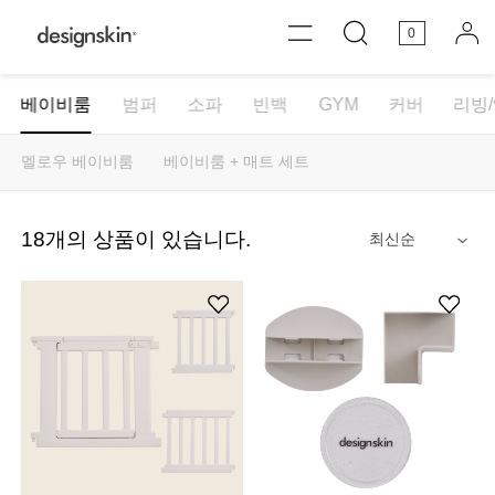
0
베이비룸
범퍼
소파
빈백
GYM
커버
리빙
멜로우 베이비룸
베이비룸 + 매트 세트
18
개의 상품이 있습니다.
안내