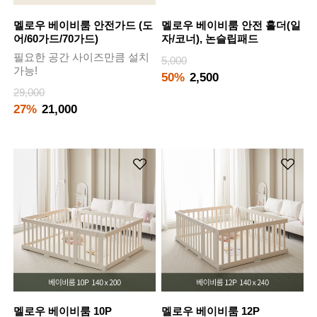
멜로우 베이비룸 안전가드 (도
멜로우 베이비룸 안전 홀더(일
어/60가드/70가드)
자/코너), 논슬립패드
필요한 공간 사이즈만큼 설치
5,000
가능!
50%
2,500
29,000
27%
21,000
멜로우 베이비룸 10P
멜로우 베이비룸 12P