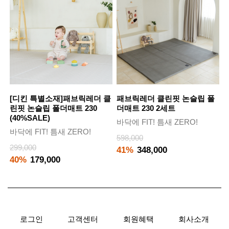
[디킨 특별소재]패브릭레더 클
패브릭레더 클린핏 논슬립 폴
린핏 논슬립 폴더매트 230
더매트 230 2세트
(40%SALE)
바닥에 FIT! 틈새 ZERO!
바닥에 FIT! 틈새 ZERO!
598,000
299,000
41%
348,000
40%
179,000
로그인
고객센터
회원혜택
회사소개