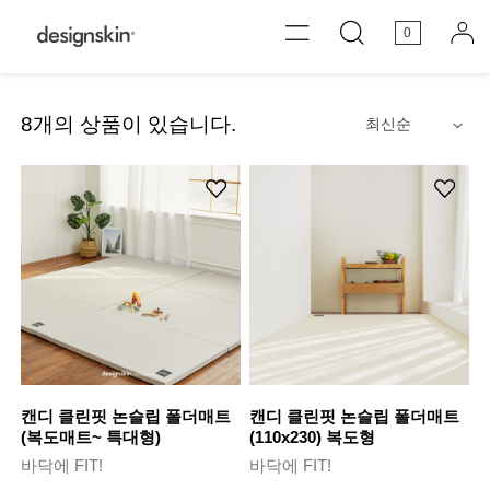
0
8
개의 상품이 있습니다.
안내
캔디 클린핏 논슬립 폴더매트
캔디 클린핏 논슬립 폴더매트
(복도매트~ 특대형)
(110x230) 복도형
바닥에 FIT!
바닥에 FIT!