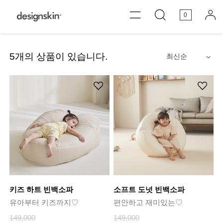
0
5
개의 상품이 있습니다.
안내
키즈 하트 빈백소파
소프트 도넛 빈백소파
유아부터 키즈까지♡
편안하고 재미있는♡
149,000
149,000